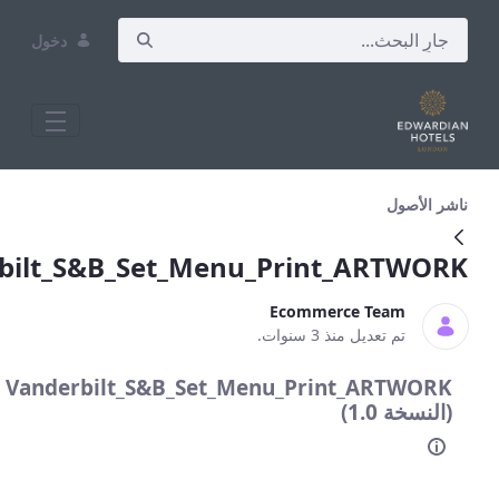
دخول
Vanderbilt_S&amp;B_Set_Menu_Print_
ل
Vanderbilt_S&B_Set_Menu_Print_AR
Ecommerce Tea
 تعديل منذ 3 سنوات.
Vanderbilt_S&B_Set_Menu_Print_AR
1.)