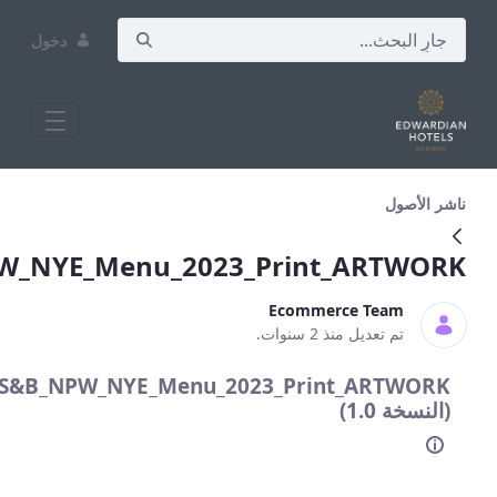
دخول
S&amp;B_NPW_NYE_Menu_2023_Print_
S&B_NPW_NYE_Menu_2023_Print_AR
Ecommerce Te
عديل منذ 2 سنوات.
S&B_NPW_NYE_Menu_2023_Print_AR
)