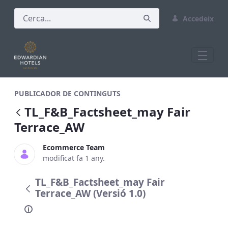
Accedeix
TL_F&amp;B_Factsheet_may Fair Terrac
PUBLICADOR DE CONTINGUTS
TL_F&B_Factsheet_may Fair
Terrace_AW
Ecommerce Team
modificat fa 1 any.
TL_F&B_Factsheet_may Fair
Terrace_AW (Versió 1.0)