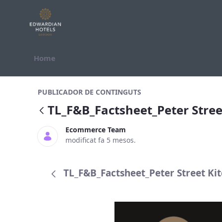
Salta al contigut
Home
TL_F&amp;B_Factsheet_Peter Stree
PUBLICADOR DE CONTINGUTS
TL_F&B_Factsheet_Peter Stre
Ecommerce Team
modificat fa 5 mesos.
TL_F&B_Factsheet_Peter Street Kit