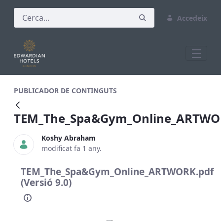
Accedeix
TEM_The_Spa&amp;Gym_Online_ARTWO
PUBLICADOR DE CONTINGUTS
TEM_The_Spa&Gym_Online_ARTWO
Koshy Abraham
modificat fa 1 any.
TEM_The_Spa&Gym_Online_ARTWORK.pdf
(Versió 9.0)