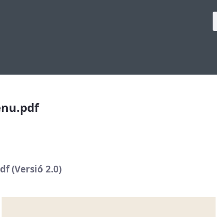
f
enu.pdf
f (Versió 2.0)