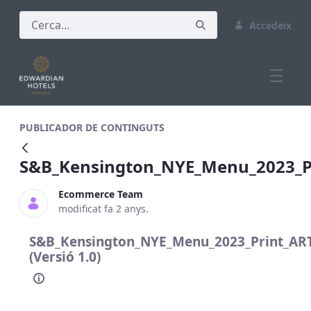
Accedeix
S&amp;B_Kensington_NYE_Menu_2023_
PUBLICADOR DE CONTINGUTS
S&B_Kensington_NYE_Menu_2023_
Ecommerce Team
modificat fa 2 anys.
S&B_Kensington_NYE_Menu_2023_Print_A
(Versió 1.0)