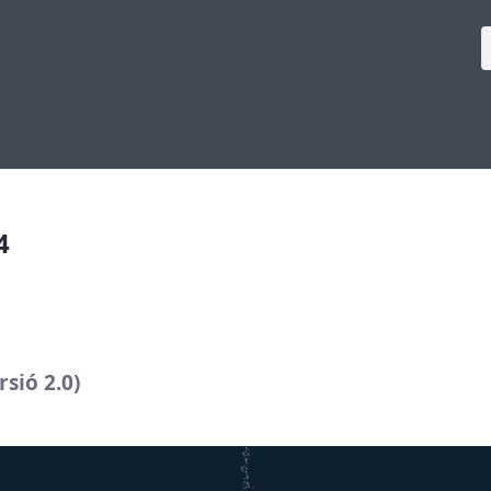
4
sió 2.0)