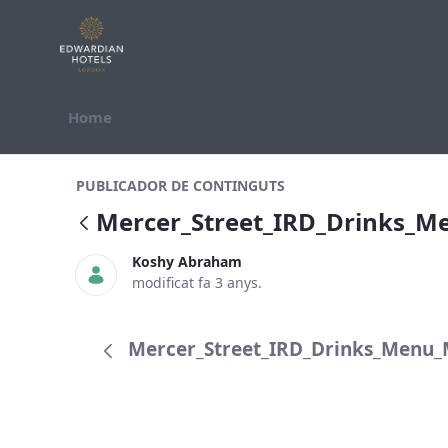
Salta al contigut
Home
Mercer_Street_IRD_Drinks_Menu_
PUBLICADOR DE CONTINGUTS
Mercer_Street_IRD_Drinks_
Koshy Abraham
modificat fa 3 anys.
Mercer_Street_IRD_Drinks_Menu_M