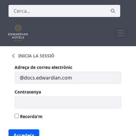
Cerca
INICIA LA SESSIÓ
Inicia la sessió
Inicia la sessió
Adreça de correu electrònic
Contrasenya
Recorda'm
Accedeix