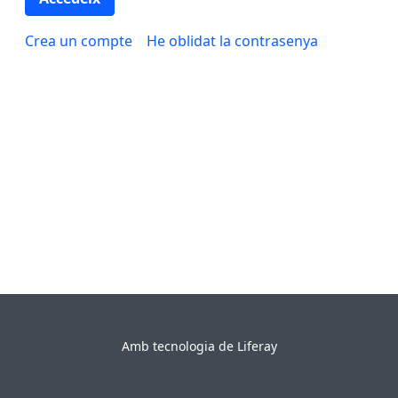
Crea un compte
He oblidat la contrasenya
Amb tecnologia de
Liferay