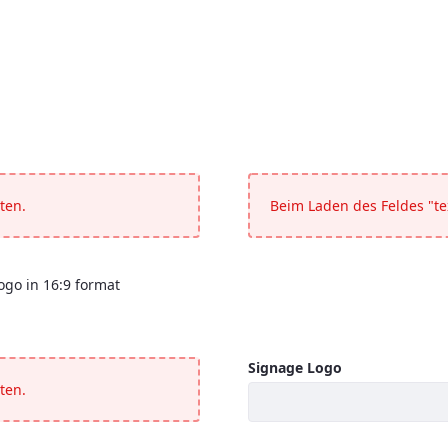
ten.
Beim Laden des Feldes "tex
ogo in 16:9 format
 company logo in 16:9 format</p>
Signage Logo
ten.
Signage Logo