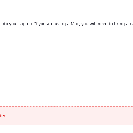
nto your laptop. If you are using a Mac, you will need to bring an 
ovide HDMI and VGA cables to plug into your laptop. If you are usi
ten.