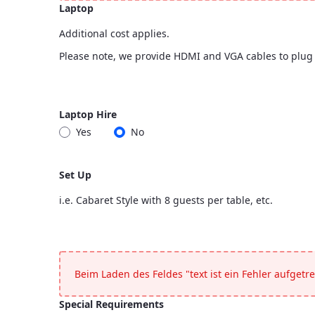
Laptop
Additional cost applies.
Please note, we provide HDMI and VGA cables to plug i
Laptop
<p>Additional cost applies.</p> <p>Please note, we pr
Laptop Hire
Yes
No
Laptop Hire
Set Up
i.e. Cabaret Style with 8 guests per table, etc.
Set Up
<p>i.e. Cabaret Style with 8 guests per table, etc.</p>
Beim Laden des Feldes "text ist ein Fehler aufgetre
Special Requirements