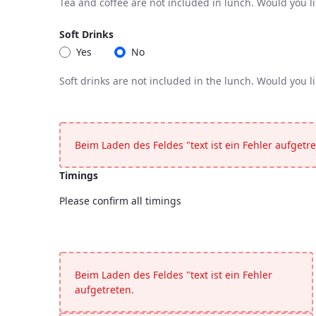
Tea and coffee are not included in lunch. Would you l
Coffee / Tea
Tea and coffee are not included in lunch. Would you l
Soft Drinks
Yes
No
Soft drinks are not included in the lunch. Would you l
Soft Drinks
Soft drinks are not included in the lunch. Would you l
Beim Laden des Feldes "text ist ein Fehler aufgetre
Timings
Please confirm all timings
Timings
<p>Please confirm all timings</p>
Beim Laden des Feldes "text ist ein Fehler
aufgetreten.