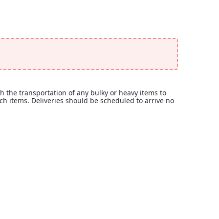
th the transportation of any bulky or heavy items to
uch items. Deliveries should be scheduled to arrive no
 with the transportation of any bulky or heavy items to the event r