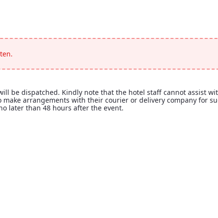
</p>
ten.
ll be dispatched. Kindly note that the hotel staff cannot assist wi
 to make arrangements with their courier or delivery company for s
no later than 48 hours after the event.
 will be dispatched. Kindly note that the hotel staff cannot assist