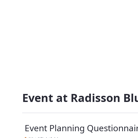
Graft Event Planning Questionnair
Zum Inhalt springen
Event at Radisson B
Event Planning Questionnai