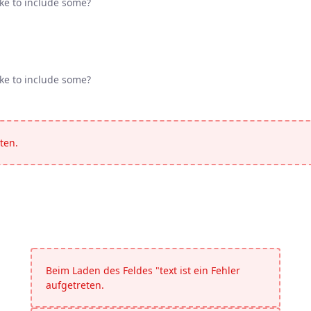
ike to include some?
ike to include some?
ike to include some?
ike to include some?
ten.
Beim Laden des Feldes "text ist ein Fehler
aufgetreten.