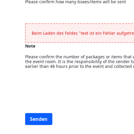
Please confirm how many boxes/items will be sent
Deliveries
<p>Please confirm how many boxes/items will be sent
Beim Laden des Feldes "text ist ein Fehler aufgetre
Note
Please confirm the number of packages or items that wi
the event room. It is the responsibility of the sender
earlier than 48 hours prior to the event and collected 
Note
<p>Please confirm the number of packages or items that
Senden