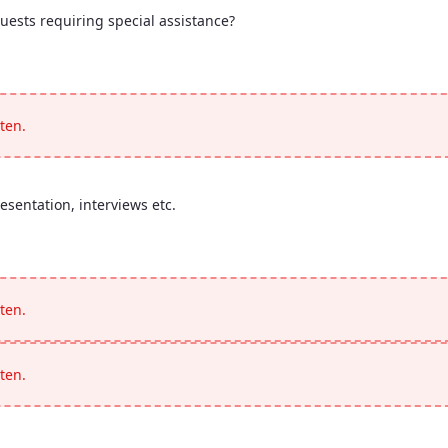
uests requiring special assistance?
ny guests requiring special assistance?</p>
ten.
esentation, interviews etc.
 presentation, interviews etc.</p>
ten.
ten.