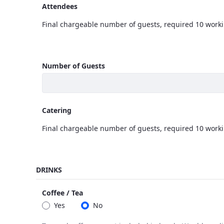
Attendees
Final chargeable number of guests, required 10 worki
Attendees
<p>Final chargeable number of guests, required 10 w
Number of Guests
Catering
Final chargeable number of guests, required 10 worki
Catering
<p>Final chargeable number of guests, required 10 w
DRINKS
Coffee / Tea
Yes
No