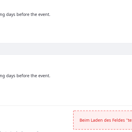
ng days before the event.
orking days before the event.</p>
ng days before the event.
orking days before the event.</p>
Beim Laden des Feldes "tex