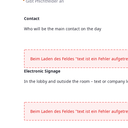
Gibt Pflichtfelder an
Contact
Who will be the main contact on the day
Contact
<p>Who will be the main contact on the day</p>
Beim Laden des Feldes "text ist ein Fehler aufgetre
Electronic Signage
In the lobby and outside the room – text or company l
Electronic Signage
<p>In the lobby and outside the room &ndash; text or
Beim Laden des Feldes "text ist ein Fehler aufgetre