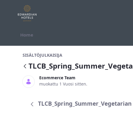
Hyppää sisältöön
Home
TLCB_Spring_Summer_Vegetarian A
SISÄLTÖJULKAISIJA
TLCB_Spring_Summer_Vegeta
Ecommerce Team
muokattu 1 Vuosi sitten.
TLCB_Spring_Summer_Vegetarian A