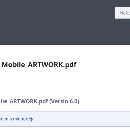
ile_ARTWORK.pdf
u_Mobile_ARTWORK.pdf
le_ARTWORK.pdf (Versio 6.0)
utamia minuutteja.