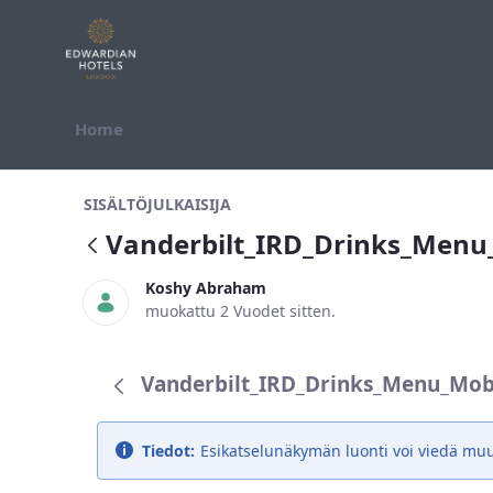
Hyppää sisältöön
Home
Vanderbilt_IRD_Drinks_Menu_Mob
SISÄLTÖJULKAISIJA
Vanderbilt_IRD_Drinks_Men
Koshy Abraham
muokattu 2 Vuodet sitten.
Vanderbilt_IRD_Drinks_Menu_Mobi
Tiedot:
Esikatselunäkymän luonti voi viedä mu