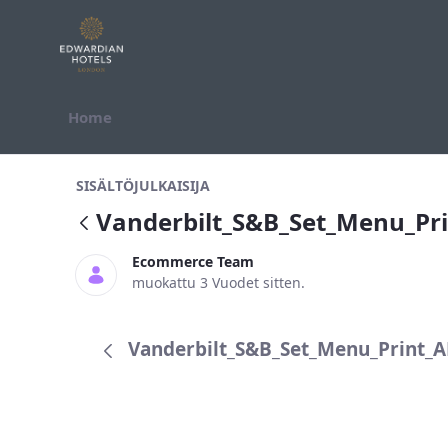
Hyppää sisältöön
Home
Vanderbilt_S&amp;B_Set_Menu_Pr
SISÄLTÖJULKAISIJA
Vanderbilt_S&B_Set_Menu_P
Ecommerce Team
muokattu 3 Vuodet sitten.
Vanderbilt_S&B_Set_Menu_Print_A