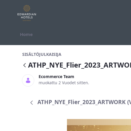
Hyppää sisältöön
Home
ATHP_NYE_Flier_2023_ARTWORK
SISÄLTÖJULKAISIJA
ATHP_NYE_Flier_2023_ARTWO
Ecommerce Team
muokattu 2 Vuodet sitten.
ATHP_NYE_Flier_2023_ARTWORK (Ve