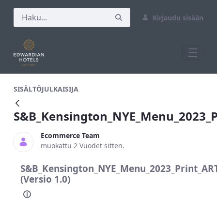
Kirjaudu sisään
S&amp;B_Kensington_NYE_Menu_2023_
SISÄLTÖJULKAISIJA
S&B_Kensington_NYE_Menu_2023_
Ecommerce Team
muokattu 2 Vuodet sitten.
S&B_Kensington_NYE_Menu_2023_Print_A
(Versio 1.0)