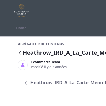
Saut au contenu
Home
Heathrow_IRD_A_La_Carte_Menu_P
AGRÉGATEUR DE CONTENUS
Heathrow_IRD_A_La_Carte_M
Ecommerce Team
modifié il y a 3 années.
Heathrow_IRD_A_La_Carte_Menu_P