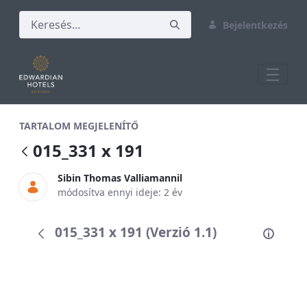
Bejelentkezés
015_331 x 191
TARTALOM MEGJELENÍTŐ
015_331 x 191
Sibin Thomas Valliamannil
módosítva ennyi ideje: 2 év
015_331 x 191 (Verzió 1.1)