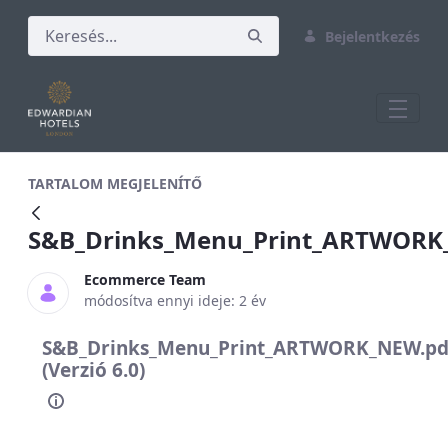
Bejelentkezés
S&amp;B_Drinks_Menu_Print_ARTWORK
TARTALOM MEGJELENÍTŐ
S&B_Drinks_Menu_Print_ARTWORK
Ecommerce Team
módosítva ennyi ideje: 2 év
S&B_Drinks_Menu_Print_ARTWORK_NEW.pd
(Verzió 6.0)