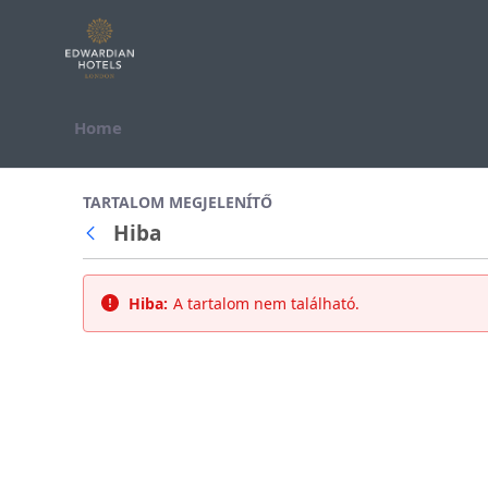
Ugrás a tartalomhoz
Home
All Assets Test
TARTALOM MEGJELENÍTŐ
Hiba
Vissza
Hiba:
A tartalom nem található.