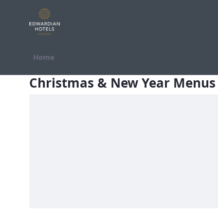
Ugrás a tartalomhoz
Home
Christmas &amp; New Year Menus 
Christmas & New Year Menus