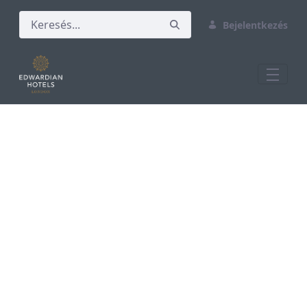
Bejelentkezés
M&amp;E