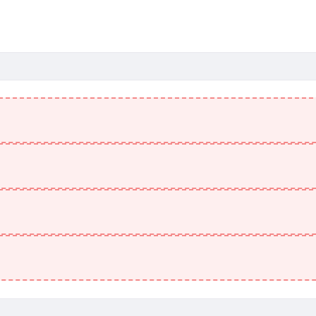
。
。
。
。