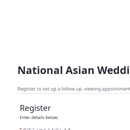
National Asian Wedding Fair
内容へスキップ
National Asian Weddi
Register to set up a follow up, viewing appointment
Register
Enter details below:
必須フィールドを示します