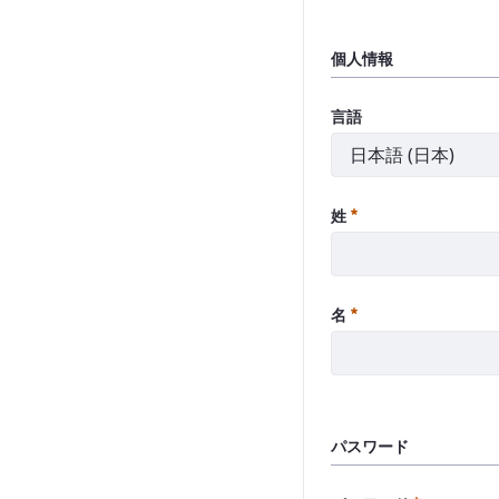
個人情報
言語
必須
姓
必須
名
パスワード