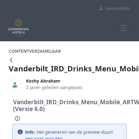
Aanmelden
Vanderbilt_IRD_Drinks_Menu_Mobile_
CONTENTVERZAMELAAR
Vanderbilt_IRD_Drinks_Menu_Mob
Koshy Abraham
2 Jaren geleden aangepast.
Vanderbilt_IRD_Drinks_Menu_Mobile_ART
(Versie 6.0)
Info:
Het genereren van de preview duurt
een paar minuten.