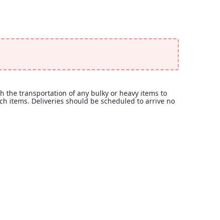
th the transportation of any bulky or heavy items to
uch items. Deliveries should be scheduled to arrive no
 with the transportation of any bulky or heavy items to the event r