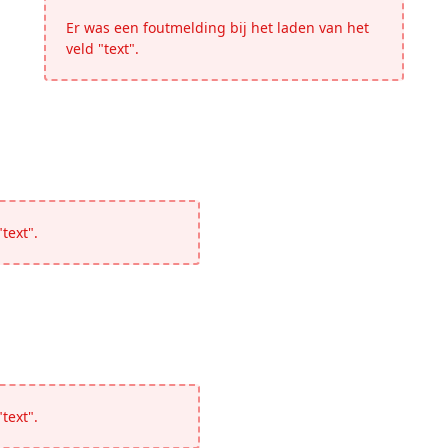
Er was een foutmelding bij het laden van het
veld "text".
text".
text".