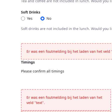
Tea and coffee are not included in lunch. Would you l
Coffee / Tea
Tea and coffee are not included in lunch. Would you l
Soft Drinks
Yes
No
Soft drinks are not included in the lunch. Would you l
Soft Drinks
Soft drinks are not included in the lunch. Would you l
Er was een foutmelding bij het laden van het veld "
Timings
Please confirm all timings
Timings
<p>Please confirm all timings</p>
Er was een foutmelding bij het laden van het
veld "text".