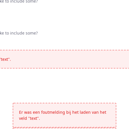
ike to include some?
ike to include some?
ike to include some?
ike to include some?
text".
Er was een foutmelding bij het laden van het
veld "text".