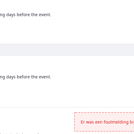
ng days before the event.
orking days before the event.</p>
ng days before the event.
orking days before the event.</p>
Er was een foutmelding bij