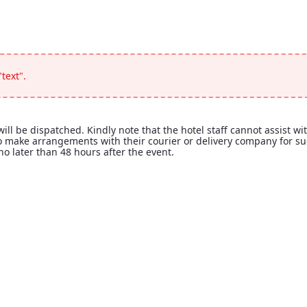
</p>
text".
ll be dispatched. Kindly note that the hotel staff cannot assist wi
 to make arrangements with their courier or delivery company for s
no later than 48 hours after the event.
 will be dispatched. Kindly note that the hotel staff cannot assist