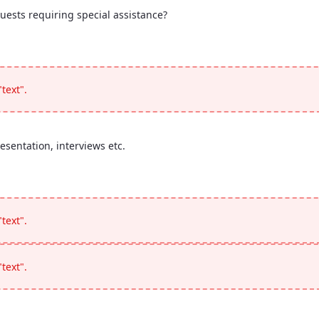
uests requiring special assistance?
ny guests requiring special assistance?</p>
text".
esentation, interviews etc.
 presentation, interviews etc.</p>
text".
text".