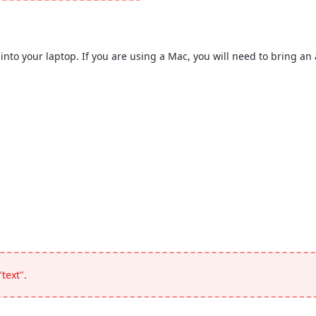
nto your laptop. If you are using a Mac, you will need to bring an 
ovide HDMI and VGA cables to plug into your laptop. If you are usi
text".