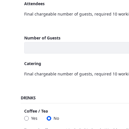
Attendees
Final chargeable number of guests, required 10 worki
Attendees
<p>Final chargeable number of guests, required 10 w
Number of Guests
Catering
Final chargeable number of guests, required 10 worki
Catering
<p>Final chargeable number of guests, required 10 w
DRINKS
Coffee / Tea
Yes
No