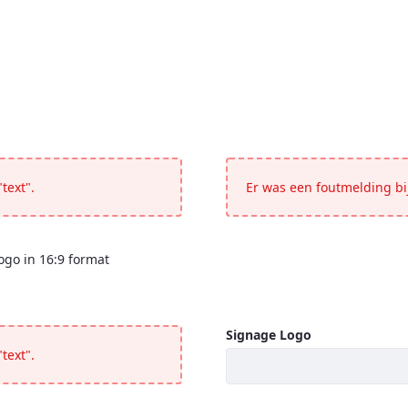
text".
Er was een foutmelding bij
ogo in 16:9 format
 company logo in 16:9 format</p>
Signage Logo
text".
Signage Logo