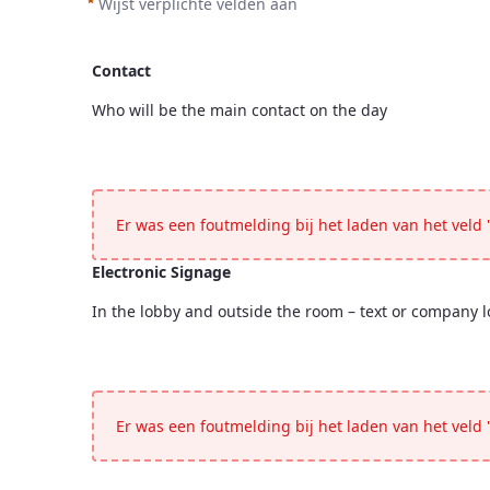
Wijst verplichte velden aan
Contact
Who will be the main contact on the day
Contact
<p>Who will be the main contact on the day</p>
Er was een foutmelding bij het laden van het veld "
Electronic Signage
In the lobby and outside the room – text or company l
Electronic Signage
<p>In the lobby and outside the room &ndash; text or
Er was een foutmelding bij het laden van het veld "