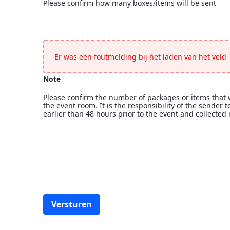
Please confirm how many boxes/items will be sent
Deliveries
<p>Please confirm how many boxes/items will be sent
Er was een foutmelding bij het laden van het veld "
Note
Please confirm the number of packages or items that wi
the event room. It is the responsibility of the sender
earlier than 48 hours prior to the event and collected 
Note
<p>Please confirm the number of packages or items that
Versturen