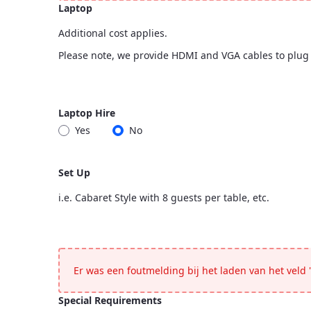
Laptop
Additional cost applies.
Please note, we provide HDMI and VGA cables to plug i
Laptop
<p>Additional cost applies.</p> <p>Please note, we pr
Laptop Hire
Yes
No
Laptop Hire
Set Up
i.e. Cabaret Style with 8 guests per table, etc.
Set Up
<p>i.e. Cabaret Style with 8 guests per table, etc.</p>
Er was een foutmelding bij het laden van het veld "
Special Requirements