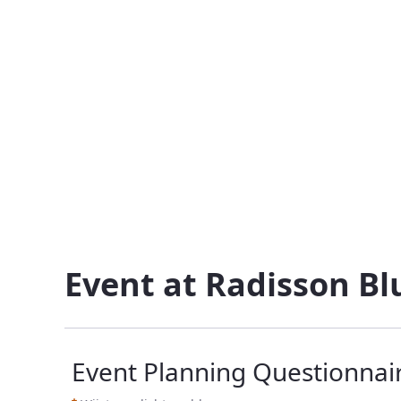
Vande Event Planning Questionnai
Naar content
Event at Radisson Bl
Event Planning Questionnai