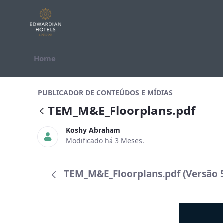
Pular para o Conteúdo
Home
TEM_M&amp;E_Floorplans.pdf
PUBLICADOR DE CONTEÚDOS E MÍDIAS
TEM_M&E_Floorplans.pdf
Koshy Abraham
Modificado há 3 Meses.
TEM_M&E_Floorplans.pdf (Versão 5