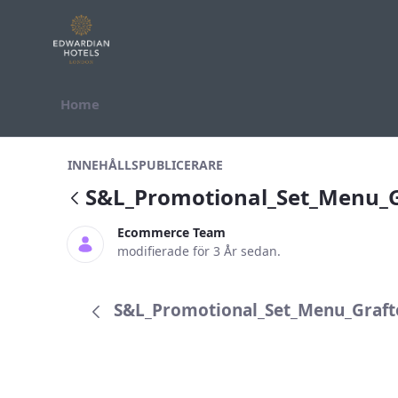
Hoppa till innehåll
Home
S&amp;L_Promotional_Set_Menu_G
INNEHÅLLSPUBLICERARE
S&L_Promotional_Set_Menu_
Ecommerce Team
modifierade för 3 År sedan.
S&L_Promotional_Set_Menu_Graft