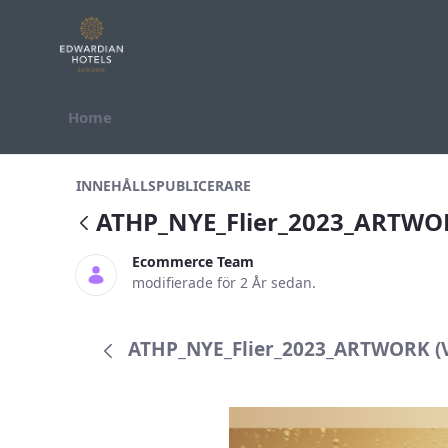
Hoppa till innehåll
Home
ATHP_NYE_Flier_2023_ARTWORK
INNEHÅLLSPUBLICERARE
ATHP_NYE_Flier_2023_ARTWO
Ecommerce Team
modifierade för 2 År sedan.
ATHP_NYE_Flier_2023_ARTWORK (Ve