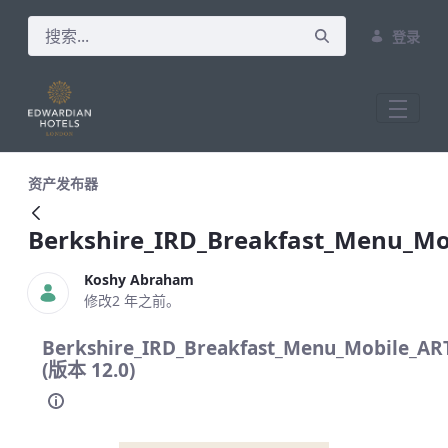
登录
Berkshire_IRD_Breakfast_Menu_Mobil
资产发布器
Berkshire_IRD_Breakfast_Menu_M
Koshy Abraham
修改2 年之前。
Berkshire_IRD_Breakfast_Menu_Mobile_A
(版本 12.0)