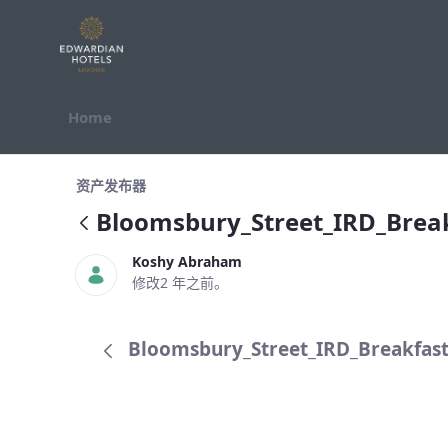
跳转到内容
Home
Bloomsbury_Street_IRD_Breakfas
资产发布器
Bloomsbury_Street_IRD_Bre
Koshy Abraham
修改2 年之前。
Bloomsbury_Street_IRD_Breakfas