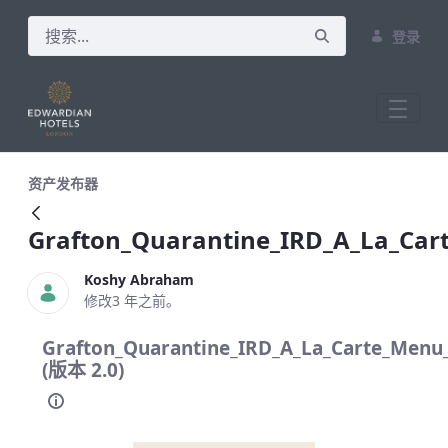
登录
Grafton_Quarantine_IRD_A_La_Carte_
资产发布器
Grafton_Quarantine_IRD_A_La_Ca
Koshy Abraham
修改3 年之前。
Grafton_Quarantine_IRD_A_La_Carte_Men
(版本 2.0)