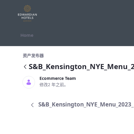
跳转到内容
Home
S&amp;B_Kensington_NYE_Menu_2
资产发布器
S&B_Kensington_NYE_Menu_
Ecommerce Team
修改2 年之前。
S&B_Kensington_NYE_Menu_2023_