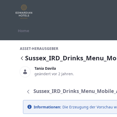
Zum Inhalt springen
Home
Sussex_IRD_Drinks_Menu_Mobile_
ASSET-HERAUSGEBER
Sussex_IRD_Drinks_Menu_Mo
Tania Davila
geändert vor 2 Jahren.
Sussex_IRD_Drinks_Menu_Mobile_
Informationen:
Die Erzeugung der Vorschau w